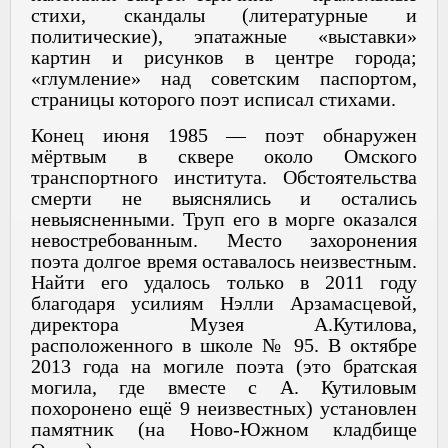
стихи, скандалы (литературные и
политические), эпатажные «выставки»
картин и рисунков в центре города;
«глумление» над советским паспортом,
страницы которого поэт исписал стихами.
Конец июня 1985 — поэт обнаружен
мёртвым в сквере около Омского
транспортного института. Обстоятельства
смерти не выяснялись и остались
невыясненными. Труп его в морге оказался
невостребованным. Место захоронения
поэта долгое время оставалось неизвестным.
Найти его удалось только в 2011 году
благодаря усилиям Нэлли Арзамасцевой,
директора Музея А.Кутилова,
расположенного в школе № 95. В октябре
2013 года на могиле поэта (это братская
могила, где вместе с А. Кутиловым
похоронено ещё 9 неизвестных) установлен
памятник (на Ново-Южном кладбище