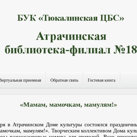
Виртуальная приемная
Обратная связь
Гостевая книга
«Мамам, мамочкам, мамулям!»
 в Атрачинском Доме культуры состоялся праздничн
амочкам, мамулям!». Творческим коллективом Дома кул
ены разножанровые номера для зрителей. Всех присут