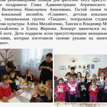
ом поздравила Глава Администрации Атрачинского 
 Валентина Николаевна Анисимова. Гостей своим т
 вокальный ансамбль «Славяне», детская вокальн
, танцевальная группа «Тандем», театральная студи
ома культуры: Алёна Михайленко, Таисия и Владимир М
ихайленко и Елена Жернова. Концерт закончился на
й ноте. Дети подарили всем присутствующим женщина
ниями, которые изготовили своими руками на занят
коп».