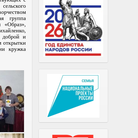
сельского
ворчеством
ая группа
я «Образ»,
ихайленко,
 доброй и
м открытки
ии кружка