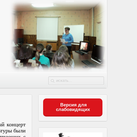
Версия для
слабовидящих
ый концерт
ьтуры были
ствующих с